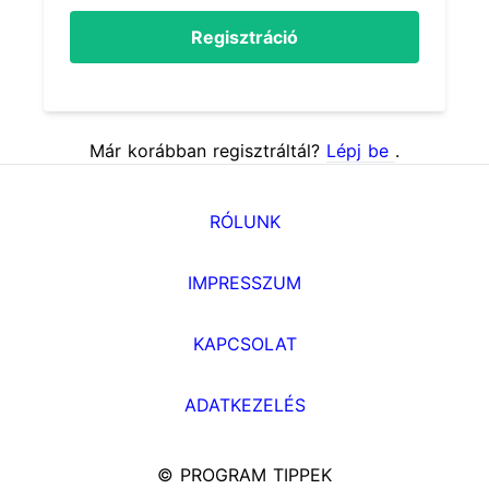
Regisztráció
Már korábban regisztráltál?
Lépj be
.
RÓLUNK
IMPRESSZUM
KAPCSOLAT
ADATKEZELÉS
© PROGRAM TIPPEK