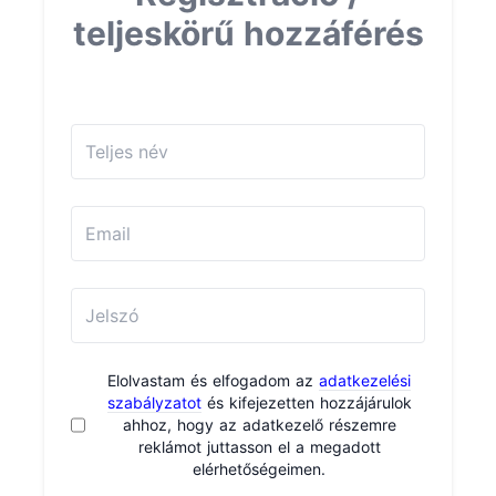
teljeskörű hozzáférés
Elolvastam és elfogadom az
adatkezelési
szabályzatot
és kifejezetten hozzájárulok
ahhoz, hogy az adatkezelő részemre
reklámot juttasson el a megadott
elérhetőségeimen.