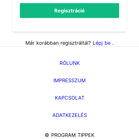
Regisztráció
Már korábban regisztráltál?
Lépj be
.
RÓLUNK
IMPRESSZUM
KAPCSOLAT
ADATKEZELÉS
© PROGRAM TIPPEK