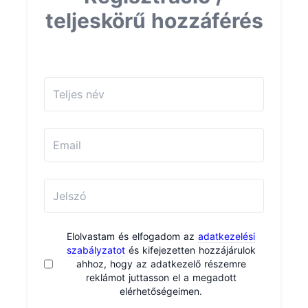
teljeskörű hozzáférés
Elolvastam és elfogadom az
adatkezelési
szabályzatot
és kifejezetten hozzájárulok
ahhoz, hogy az adatkezelő részemre
reklámot juttasson el a megadott
elérhetőségeimen.