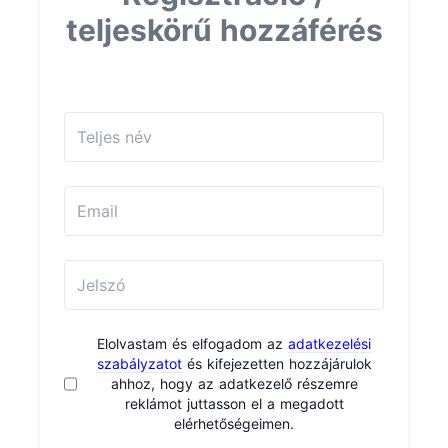
teljeskörű hozzáférés
Elolvastam és elfogadom az
adatkezelési
szabályzatot
és kifejezetten hozzájárulok
ahhoz, hogy az adatkezelő részemre
reklámot juttasson el a megadott
elérhetőségeimen.