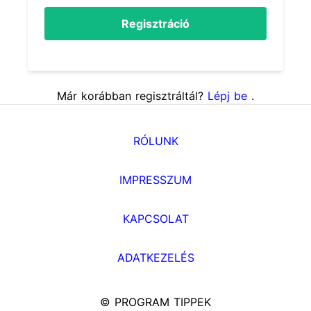
Regisztráció
Már korábban regisztráltál?
Lépj be
.
RÓLUNK
IMPRESSZUM
KAPCSOLAT
ADATKEZELÉS
© PROGRAM TIPPEK