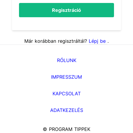
Regisztráció
Már korábban regisztráltál?
Lépj be
.
RÓLUNK
IMPRESSZUM
KAPCSOLAT
ADATKEZELÉS
© PROGRAM TIPPEK