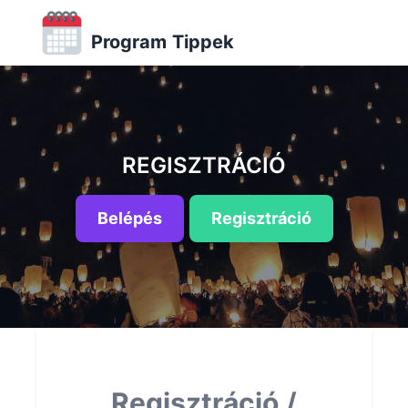
Program Tippek
REGISZTRÁCIÓ
Belépés
Regisztráció
Regisztráció /