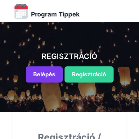
Program Tippek
REGISZTRÁCIÓ
Belépés
Regisztráció
Regisztráció /