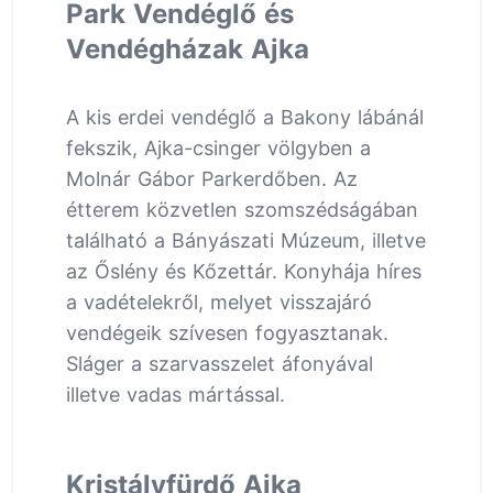
Park Vendéglő és
Vendégházak Ajka
A kis erdei vendéglő a Bakony lábánál
fekszik, Ajka-csinger völgyben a
Molnár Gábor Parkerdőben. Az
étterem közvetlen szomszédságában
található a Bányászati Múzeum, illetve
az Őslény és Kőzettár. Konyhája híres
a vadételekről, melyet visszajáró
vendégeik szívesen fogyasztanak.
Sláger a szarvasszelet áfonyával
illetve vadas mártással.
Kristályfürdő Ajka