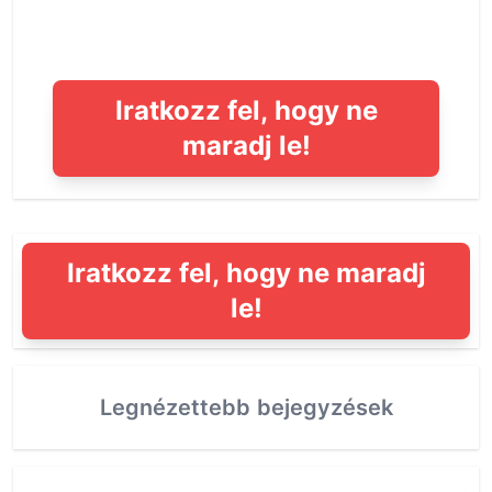
Iratkozz fel, hogy ne
maradj le!
Iratkozz fel, hogy ne maradj
le!
Legnézettebb bejegyzések