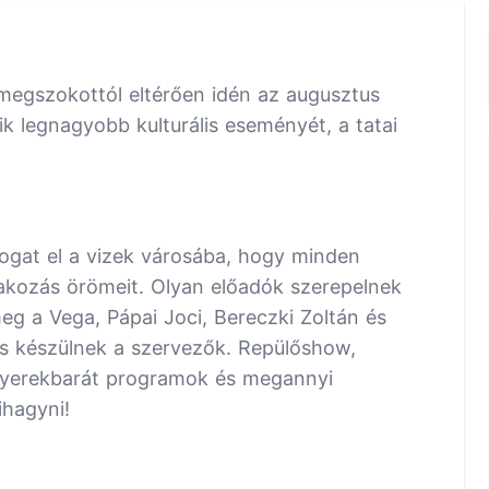
 megszokottól eltérően idén az augusztus
 legnagyobb kulturális eseményét, a tatai
ogat el a vizek városába, hogy minden
akozás örömeit. Olyan előadók szerepelnek
eg a Vega, Pápai Joci, Bereczki Zoltán és
is készülnek a szervezők. Repülőshow,
, gyerekbarát programok és megannyi
ihagyni!