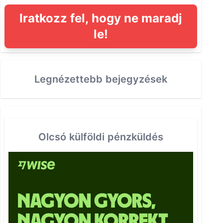
Iratkozz fel, hogy ne maradj
le!
Legnézettebb bejegyzések
Olcsó külföldi pénzküldés