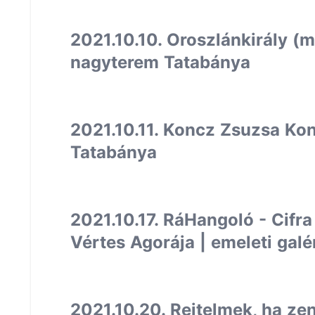
2021.10.10. Oroszlánkirály (m
nagyterem Tatabánya
2021.10.11. Koncz Zsuzsa Kon
Tatabánya
2021.10.17. RáHangoló - Cifra
Vértes Agorája | emeleti gal
2021.10.20. Rejtelmek, ha ze