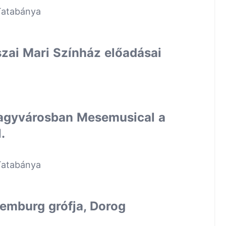
Tatabánya
szai Mari Színház előadásai
nagyvárosban Mesemusical a
.
Tatabánya
emburg grófja, Dorog