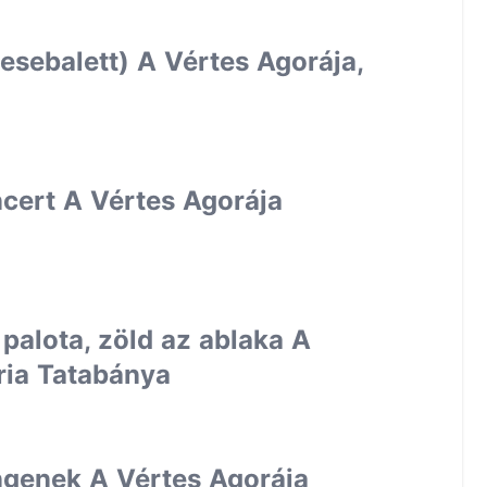
esebalett) A Vértes Agorája,
cert A Vértes Agorája
 palota, zöld az ablaka A
éria Tatabánya
ngenek A Vértes Agorája