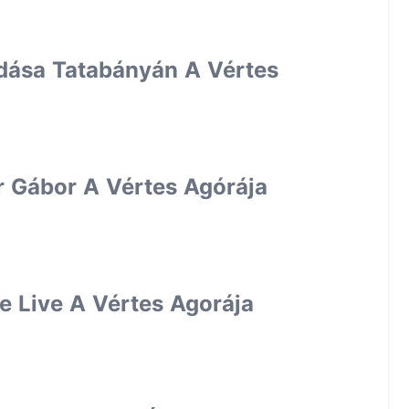
őadása Tatabányán A Vértes
er Gábor A Vértes Agórája
e Live A Vértes Agorája