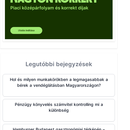
Legutóbbi bejegyzések
Hol és milyen munkakörökben a legmagasabbak a
bérek a vendéglátásban Magyarországon?
Pénzügy könyvelés számvitel kontrolling mi a
különbség
Hamburger Budapest gasztronómiai térképén –