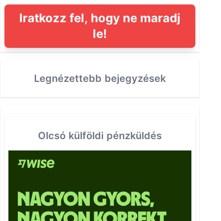
Iratkozz fel, hogy ne maradj
le!
Legnézettebb bejegyzések
Olcsó külföldi pénzküldés