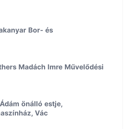
nakanyar Bor- és
thers Madách Imre Művelődési
 Ádám önálló estje,
aszínház, Vác