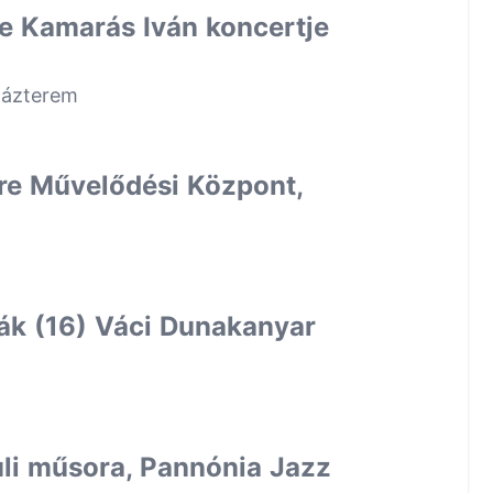
te Kamarás Iván koncertje
házterem
re Művelődési Központ,
vák (16) Váci Dunakanyar
uli műsora, Pannónia Jazz