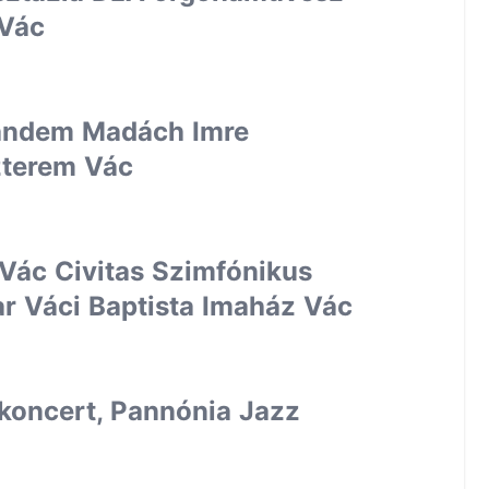
 Vác
Tandem Madách Imre
zterem Vác
 Vác Civitas Szimfónikus
r Váci Baptista Imaház Vác
 koncert, Pannónia Jazz