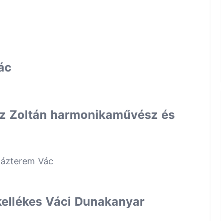
ác
sz Zoltán harmonikaművész és
házterem Vác
kellékes Váci Dunakanyar