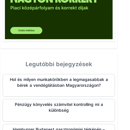
Legutóbbi bejegyzések
Hol és milyen munkakörökben a legmagasabbak a
bérek a vendéglátásban Magyarországon?
Pénzügy könyvelés számvitel kontrolling mi a
különbség
Hamburger Budapest gasztronómiai térképén –