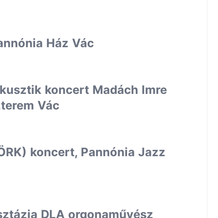
Pannónia Ház Vác
Akusztik koncert Madách Imre
zterem Vác
ÖRK) koncert, Pannónia Jazz
asztázia DLA orgonaművész