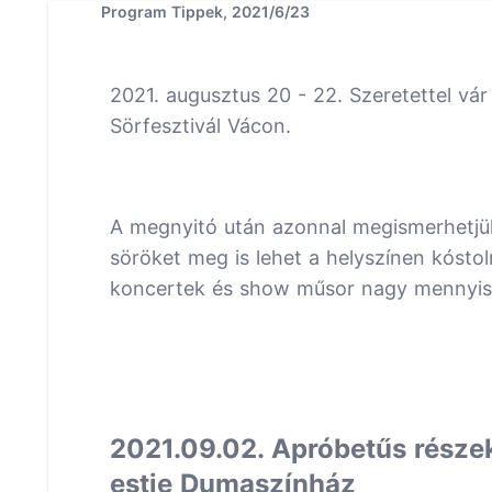
Program Tippek, 2021/6/23
2021. augusztus 20 - 22. Szeretettel vá
Sörfesztivál Vácon.
A megnyitó után azonnal megismerhetjü
söröket meg is lehet a helyszínen kósto
koncertek és show műsor nagy mennyisé
2021.09.02. Apróbetűs részek
estje Dumaszínház